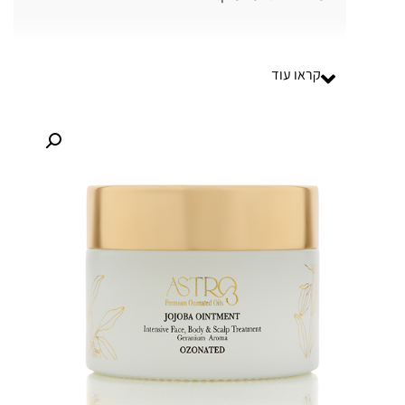
קראו עוד
עור מוזן, רך ורענן – עם הכוח הטבעי של חוחובה
ואוזון.
ASTRO
קרם חוחובה אורגני מבוסס על שמן
3
חוחובה טהור ומועשר בחמצן פעיל (אוזון), כדי לספק
לחות אינטנסיבית, הזנה עמוקה והרגעה לעור יבש,
פורמולה עדינה אך עוצמתית, מתאימה לכל סוגי העור –