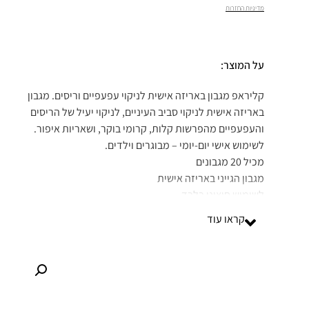
UP
מדיניות החזרות
₪
38.00
+
ADD
על המוצר:
קליראפ מגבון באריזה אישית לניקוי עפעפיים וריסים. מגבון
באריזה אישית לניקוי סביב העיניים, לניקוי יעיל של הריסים
והעפעפיים מהפרשות קלות, קרומי בוקר, ושאריות איפור.
קראו עוד
יש לעיין בעלון לצרכן לפני השימוש | המוצר אינו מהווה תחליף