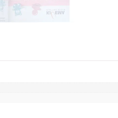
 על תנאים
 רפואי או