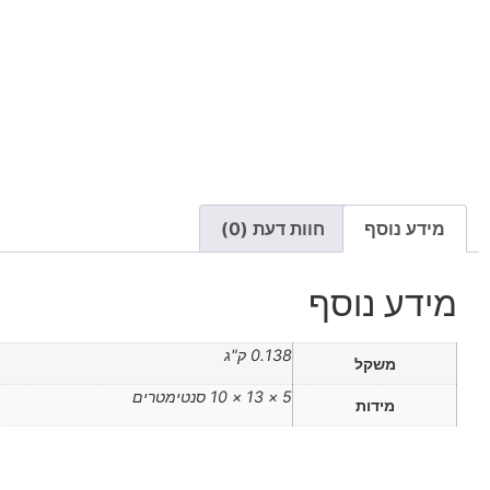
exudates המתיישבים על העפעפיים והריסים, ומונעים מהם לשמור
יש לעיין בעלון לצרכן לפני השימוש | המוצר אינו מהווה תחליף לטיפול
תרופתי
מידע נוסף
חוות דעת (0)
מידע נוסף
0.138 ק"ג
משקל
5 × 13 × 10 סנטימטרים
מידות