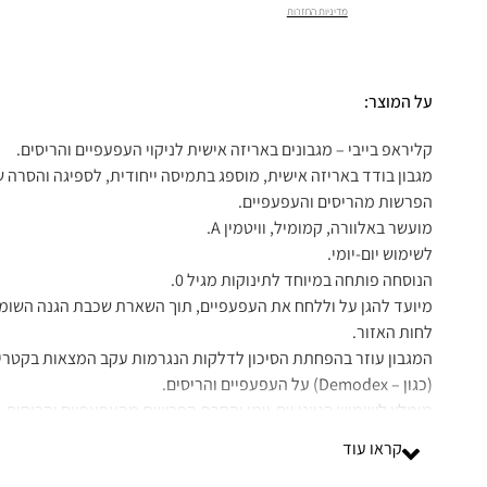
מדיניות החזרות
על המוצר:
מגבון בודד באריזה אישית, מוספג בתמיסה ייחודית, לספיגה והסרה 
מיועד להגן על וללחח את העפעפיים, תוך השארת שכבת הגנה השומ
המגבון עוזר בהפחתת הסיכון לדלקות הנגרמות עקב המצאות בקטריה
קראו עוד
המגבון סופג ביעילות רבה את ההפרשות באזור העיניים ושראיות אורג