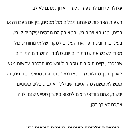
₪
80.00
+
ADD
עלולה לגרום להשפעות לטווח ארוך. אתם לא לבד.
השעות הארוכות שאנחנו מבלים מול מסכים, בין אם בעבודה או
בבית, ומזג האוויר היבש והמאובק הם גורמים עיקריים ליובש
בעיניים. היובש הופך את העיניים למקור של אי נוחות שיכול
מאוד לשבש את שגרת היום יום. מלבד "החשודים המיידים"
שהזכרנו, קיימות סיבות נוספות ליובש כמו הרכבת עדשות מגע
לאורך זמן, מחלות שונות או נטילת תרופות מסוימות. בינינו, זה
ממש לא משנה מה הסיבה שבגללה אתם סובלים מעיניים
יבשות, אתם בוודאי רוצים למצוא פיתרון מסייע שגם ילווה
אתכם לאורך זמן.
חומצה היאלרונית בעיניים, כן אתם קוראים נכון