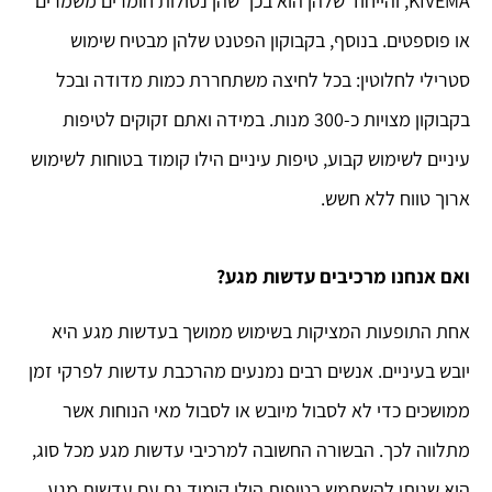
KIVEMA, והייחוד שלהן הוא בכך שהן נטולות חומרים משמרים
או פוספטים. בנוסף, בקבוקון הפטנט שלהן מבטיח שימוש
סטרילי לחלוטין: בכל לחיצה משתחררת כמות מדודה ובכל
בקבוקון מצויות כ-300 מנות. במידה ואתם זקוקים לטיפות
עיניים לשימוש קבוע, טיפות עיניים הילו קומוד בטוחות לשימוש
ארוך טווח ללא חשש.
ואם אנחנו מרכיבים עדשות מגע?
אחת התופעות המציקות בשימוש ממושך בעדשות מגע היא
יובש בעיניים. אנשים רבים נמנעים מהרכבת עדשות לפרקי זמן
ממושכים כדי לא לסבול מיובש או לסבול מאי הנוחות אשר
מתלווה לכך. הבשורה החשובה למרכיבי עדשות מגע מכל סוג,
היא שניתן להשתמש בטיפות הילו קומוד גם עם עדשות מגע.