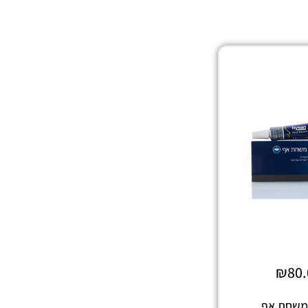
₪
80
 ‏משחת‏ ‏אף