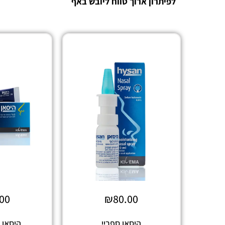
לפיתרון ארוך טווח ליובש באף
.00
₪
80.00
היסאן ספריי
‏היסאן‏